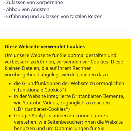
- Zulassen von Körpernähe
- Abbau von Ängsten
- Erfahrung und Zulassen von taktilen Reizen
Diese Webseite verwendet Cookies
UNSERE ANGEBOTE
Um unsere Webseite für Sie optimal gestalten und
verbessern zu können, verwenden wir Cookies: Diese
FREIWILLIG AKTIV
kleinen Dateien, die auf Ihrem Rechner
vorübergehend abgelegt werden, dienen dazu
die Grundfunktionen der Website zu ermöglichen
ÜBER UNS
(„funktionale Cookies“)
in der Website integrierte Drittanbieter-Elemente,
wie Youtube-Videos, zugänglich zu machen
(„Drittanbieter-Cookies“)
Google-Analytics nutzen zu können, um zu
verstehen, wie Seitenbesucher:innen die Website
benutzen und um Optimierungen für Sie
© 2026 ASB Regionalverband Westhessen